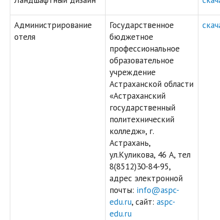
Администрирование
Государственное
скач
отеля
бюджетное
профессиональное
образовательное
учреждение
Астраханской области
«Астраханский
государственный
политехнический
колледж», г.
Астрахань,
ул.Куликова, 46 А, тел
8(8512)30-84-95,
адрес электронной
почты:
info@aspc-
edu.ru
, сайт:
aspc-
edu.ru