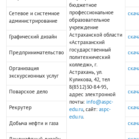
бюджетное
профессиональное
Сетевое и системное
скач
образовательное
администрирование
учреждение
Астраханской области
Графический дизайн
скач
«Астраханский
государственный
Предпринимательство
скач
политехнический
колледж», г.
Организация
скач
Астрахань, ул.
экскурсионных услуг
Куликова, 42, тел
8(8512)30-84-95,
Поварское дело
скач
адрес электронной
почты:
info@aspc-
Рекрутер
скач
edu.ru
, сайт:
aspc-
edu.ru
.
Добыча нефти и газа
скач
Ландшафтный дизайн
скач