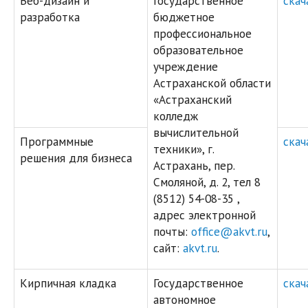
Веб-дизайн и
Государственное
скач
разработка
бюджетное
профессиональное
образовательное
учреждение
Астраханской области
«Астраханский
колледж
вычислительной
Программные
скач
техники», г.
решения для бизнеса
Астрахань, пер.
Смоляной, д. 2, тел 8
(8512) 54-08-35 ,
адрес электронной
почты:
office@akvt.ru
,
сайт:
akvt.ru
.
Кирпичная кладка
Государственное
скач
автономное