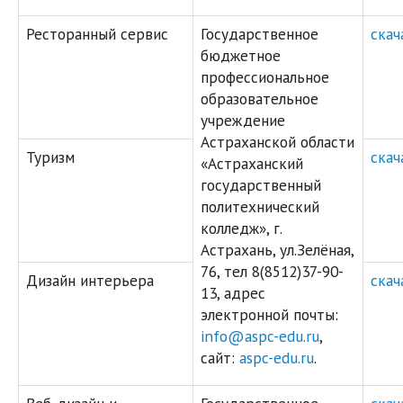
Ресторанный сервис
Государственное
скач
бюджетное
профессиональное
образовательное
учреждение
Астраханской области
Туризм
скач
«Астраханский
государственный
политехнический
колледж», г.
Астрахань, ул.Зелёная,
76, тел 8(8512)37-90-
Дизайн интерьера
скач
13, адрес
электронной почты:
info@aspc-edu.ru
,
сайт:
aspc-edu.ru
.