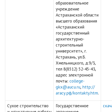
образовательное
учреждение
Астраханской области
высшего образования
«Астраханский
государственный
архитектурно-
строительный
университет», г.
Астрахань, ул.Б.
Хмельницкого, д.9/3,
тел 8(8512) 52-45-43,
адрес электронной
почты:
college-
gkx@aucu.ru
,
http://
агасу.рф/kontakty.htm
.
Сухое строительство
Государственное
скач
и штукатурные работы
автономное