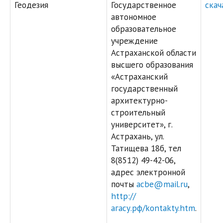
Геодезия
Государственное
скач
автономное
образовательное
учреждение
Астраханской области
высшего образования
«Астраханский
государственный
архитектурно-
строительный
университет», г.
Астрахань, ул.
Татищева 18б, тел
8(8512) 49-42-06,
адрес электронной
почты
acbe@mail.ru
,
http://
агасу.рф/kontakty.htm
.