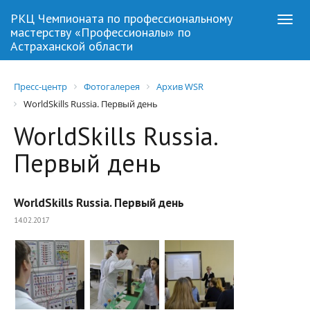
РКЦ Чемпионата по профессиональному
Togg
мастерству «Профессионалы» по
navi
Астраханской области
Пресс-центр
Фотогалерея
Архив WSR
WorldSkills Russia. Первый день
WorldSkills Russia.
Первый день
WorldSkills Russia. Первый день
14.02.2017